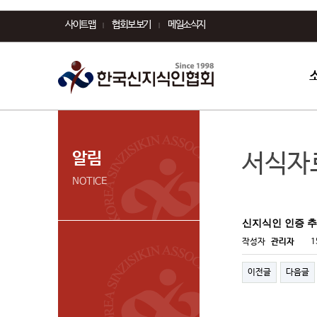
사이트맵
협회보 보기
메일소식지
알림
서식자
NOTICE
신지식인 인증 
작성자
관리자
1
이전글
다음글