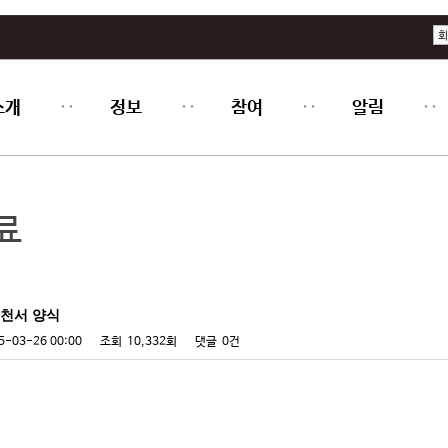
회
소개
정보
참여
알림
료
추천서 양식
5-03-26 00:00
조회
10,332회
댓글
0건