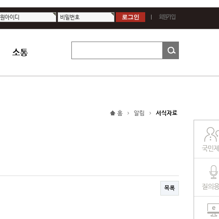
원아이디
비밀번호
회원가입
소통
홈
알림
서식자료
국민
질의
목록