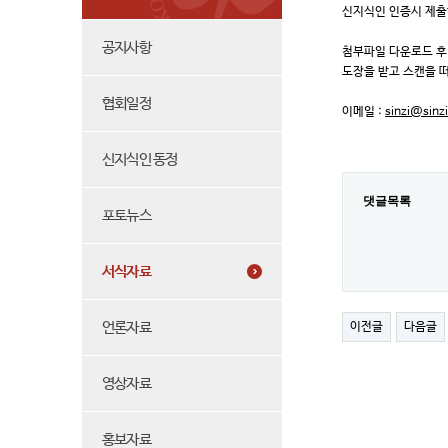
신지식인 인증시 제출
공지사항
첨부파일 다운로드 후
도장을 받고 스캔을 
협회일정
이메일 :
sinzi@sinzi
신지식인 동정
댓글목록
포토뉴스
서식자료
언론자료
이전글
다음글
영상자료
홍보자료