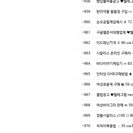
-958
향남풀싸롱광고 ♥️텔레그
-959
한미약품 팔팔정 구입 ∽ 9
-960
손오공릴게임예시 ＃ 72.
-961
구글웹문서대행업체 ♥️텔
-962
이드레닌가격 ♀ 96.ci
-963
시알리스 온라인 구매처 ╈
-964
바다이야기게임기 ≡ 83.r
-965
인터넷 GHB구매방법 ◈ 6
-966
여성최음제 구매 ㎒ 59.c
-967
클럽광고 ♥️텔레그램 n
-968
여성비아그라 판매 ㅭ 59.
-969
정품시알리스 c100 ⊃ 8
-970
칙칙이복용법 ┌ 35.ci