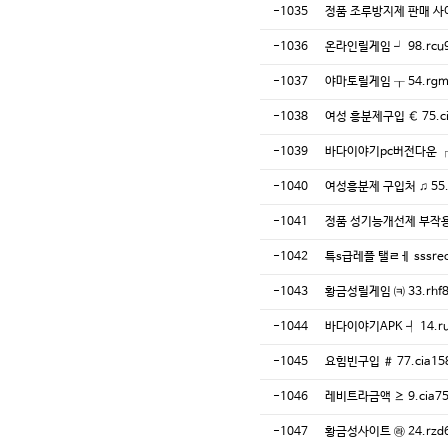
-1035
정품 조루방지제 판매 사이
-1036
온라인릴게임 ┙ 98.rcu
-1037
야마토릴게임 ┰ 54.rgm
-1038
여성 흥분제구입 € 75.c
-1039
바다이야기pc버전다운 ┌ 
-1040
여성흥분제 구입처 ♫ 55.
-1041
정품 성기능개선제 부작용 ☜
-1042
특s급레플 탤ㄹㅔ sssr
-1043
황금성릴게임 ㈊ 33.rhf
-1044
바다이야기APK ┩ 14.r
-1045
요힘빈구입 ＃ 77.cia15
-1046
레비트라금액 ≥ 9.cia7
-1047
황금성사이트 ㉱ 24.rzd