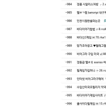
-984
정품 시알리스처방 ┌ 2.c
-985
탤ㄹㄱ램 banonpi 
-986
인천시원한술파는곳
-987
바다이야기합법 ♫ 8.rcd
-988
바다신2게임 ㈃ 70.rka
-989
망가조아광고 ♥️텔레그램
-990
비아그라 구입 미국 ㅟ 88
-991
정동급 탤ㄹㅔ sssre
-992
릴게임가입머니 ┾ 26.r
-993
인터넷 비아그라구매처 ┕ 
-994
수입산미국프릴리지 약국 ◗ 
-995
바다이야기게임사이트 ∮ 5
-996
쿨사이다릴게임 ㈍ 15.rf