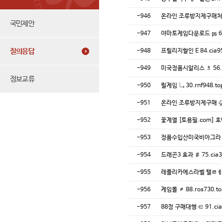
-946
온라인 조루방지제구매처 ㎁
국민제안
-947
야마토게임다운로드 ㎰ 62
질의응답
-948
프릴리지할인 E 84.ci
-949
미국정품시알리스 ♗ 56.
정보교류
-950
릴게임 ↳ 30.rnf948
-951
온라인 조루방지제구매 ♧ 
-952
꽃계열 [토용필.com]
-953
정품수입산미국비아그라 약국
-954
드래곤3 효과 ＃ 75.ci
-955
레플리카에스라벨 탤ㄹㅔ 
-956
게임몰 ≠ 88.ros730.
-957
88정 구매대행 ∈ 91.c