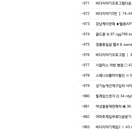
-971
바다이야기프로그램다운로드 
-972
바다이야기5만 ↕ 74.rh
-973
강남케이판매 ♦️텔@AP
-974
골드몽 ㉷ 97.rgg799
-975
정품동일급 탤ㄹㅔ sss
-976
바다이야기프로그램 ┃ 30
-977
시알리스 처방 병원 □ 43
-978
스패니쉬플라이할인 ㅺ 51
-979
성기능개선제구입처 사이트 
-980
릴게임신천지 ▧ 34.rdy
-981
여성흥분제판매처 ▣ 36.
-982
야마토게임무료다운받기 ㎜ 
-983
바다이야기게임2 ╀ 43.