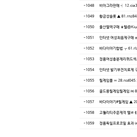
-1048
비아그라판매 ┥ 12.ci
-1049
황금성슬롯 ▲ 81.rnz
-1050
울산떨액구매 ☀️텔@Ki
-1051
인터넷 여성최음제구매 ㎡ 
-1052
바다이야기합법 ┲ 61.rl
-1053
정품여성흥분제리퀴드섹스처방
-1054
인터넷 발기부전치료제 구매
-1055
릴게임몰 ∞ 28.rcd04
-1056
골드몽릴게임릴게임 ㈒ 87
-1057
바다이야기#릴게임 ▲ 20
-1058
고퀄리티주문제작 탤ㄹㅔ 
-1059
정품독일프로코밀 효과 ㈃ 7