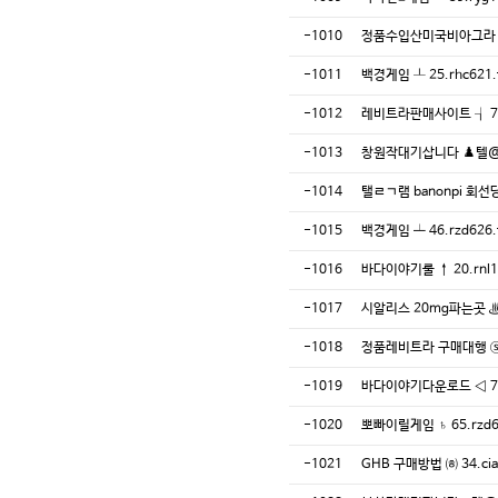
-1010
정품수입산미국비아그라 퀵배
-1011
백경게임 ┸ 25.rhc62
-1012
레비트라판매사이트 ┧ 73
-1013
창원작대기삽니다 ♟️텔@
-1014
탤ㄹㄱ램 banonpi 
-1015
백경게임 ┷ 46.rzd62
-1016
바다이야기룰 ↑ 20.rnl
-1017
시알리스 20mg파는곳 ♨ 
-1018
정품레비트라 구매대행 ⓢ 9
-1019
바다이야기다운로드 ◁ 74
-1020
뽀빠이릴게임 ♄ 65.rzd
-1021
GHB 구매방법 ㈍ 34.c