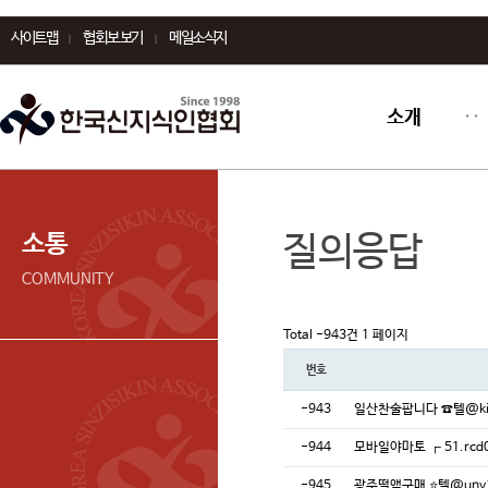
사이트맵
협회보 보기
메일소식지
소개
소통
질의응답
COMMUNITY
Total -943건
1 페이지
번호
-943
일산찬술팝니다 ☎️텔@
-944
모바일야마토 ┏ 51.rcd
-945
광주떨액구매 ⭐텔@un