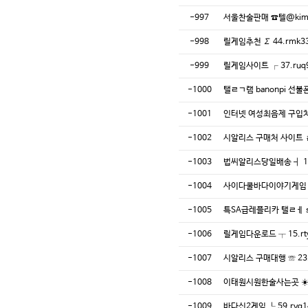
-997
서울찬술판매 ☎️텔@k
-998
릴게임추천 ∑ 44.rmk3
-999
릴게임사이트 ┌ 37.ruq
-1000
탤ㄹㄱ램 banonpi 
-1001
인터넷 여성최음제 구입처 ⊂
-1002
시알리스 구매처 사이트 ＃
-1003
법씨알리스당일배송 ┫ 11.
-1004
사이다쿨바다이야기게임 ┕ 
-1005
특SA급레플리카 탤ㄹㅔ s
-1006
릴게임다운로드 ┬ 15.rt
-1007
시알리스 구매대행 ☏ 23.
-1008
이태원시원한술사는곳 ☀️
-1009
바다신2게임 ┖ 59.ryg