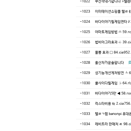
-1022
부산작대기팝니다 ⭐텔@
-1023
이미테이션쇼핑몰 탤ㄹㅔ 
-1024
바다이야기릴게임연타 ∂ 37
-1025
야마토게임방법 ┻ 59.rc
-1026
법비아그라효과 ┽ 39.ci
-1027
물뽕 효과 □ 84.cia9
-1028
울산차가운술팝니다
-1029
성기능개선제처방전 ┺ 6.
-1030
쿨사이다릴게임 ┝ 64.rl
-1031
바다이야기5만 ◀ 58.ro
-1032
칵스타비용 ㎐ 2.cia75
-1033
탤ㄹㄱ램 banonpi 
-1034
레비트라 판매처 ㅪ 98.c