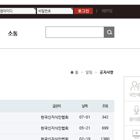
원아이디
비밀번호
회원가입
소통
홈
알림
공지사항
국민
글쓴이
날짜
조회
한국신지식인협회
07-01
342
질의
한국신지식인협회
05-21
699
한국신지식인협회
02-19
1380