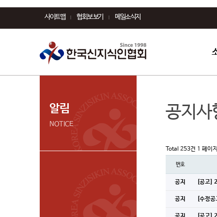
사이트맵
협회보 보기
메일소식지
알림
공지사
NOTICE
Total 253건
1 페이
번호
공지
[공고]
공지
[수정공
공지
[공고]